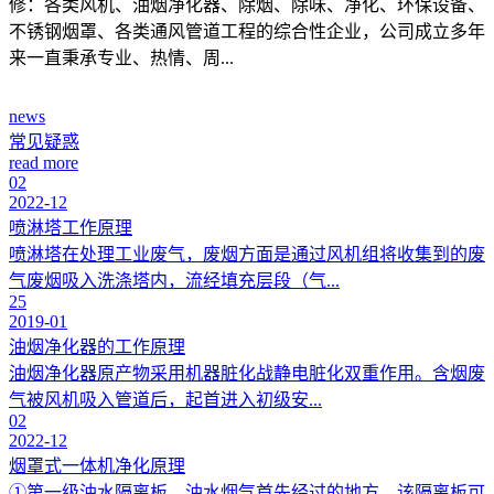
修：各类风机、油烟净化器、除烟、除味、净化、环保设备、
不锈钢烟罩、各类通风管道工程的综合性企业，公司成立多年
来一直秉承专业、热情、周...
news
常见疑惑
read more
02
2022-12
喷淋塔工作原理
喷淋塔在处理工业废气，废烟方面是通过风机组将收集到的废
气废烟吸入洗涤塔内，流经填充层段（气...
25
2019-01
油烟净化器的工作原理
油烟净化器原产物采用机器脏化战静电脏化双重作用。含烟废
气被风机吸入管道后，起首进入初级安...
02
2022-12
烟罩式一体机净化原理
①第一级油水隔离板，油水烟气首先经过的地方，该隔离板可