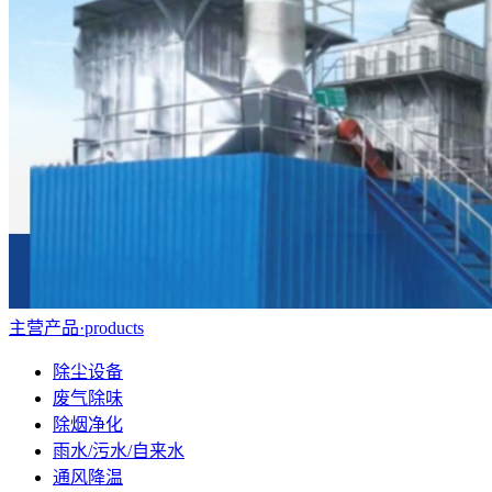
主营产品
·
products
除尘设备
废气除味
除烟净化
雨水/污水/自来水
通风降温