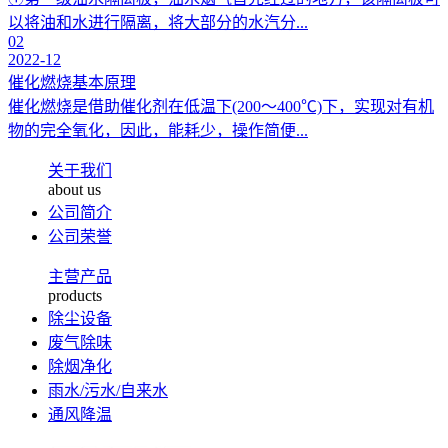
以将油和水进行隔离，将大部分的水汽分...
02
2022-12
催化燃烧基本原理
催化燃烧是借助催化剂在低温下(200～400℃)下，实现对有机
物的完全氧化，因此，能耗少，操作简便...
关于我们
about us
公司简介
公司荣誉
主营产品
products
除尘设备
废气除味
除烟净化
雨水/污水/自来水
通风降温