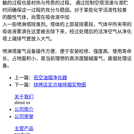
触的过程也是材热与传质的过程。 通过控制空塔流速与滞贮
时间确保这一过程的充分与稳固。对于某些化学活泼性较差
的酸性气体，尚需在吸收液中加
入一些喷淋塔除臭剂。塔体的上部是除雾段，气体中所夹带的
吸收液雾滴在这里被去除下来，经过处理后的洁净空气从净化
塔上端排气管放入大气。
喷淋塔废气设备操作方便、便于安装检修、强度高、使用寿命
长、占地面积小，是当前理想的高浓度酸碱废气，废烟处理设
备。
上一篇：
低空油烟净化器
下一篇：
烧烤店定点抽排烟实物图
关于我们
about us
公司简介
公司荣誉
主营产品