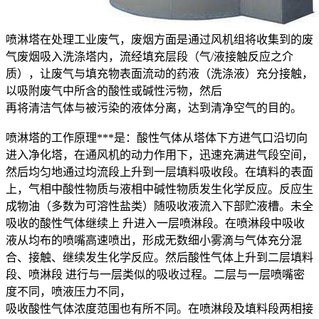
喷淋塔在处理工业废气，废烟方面是通过风机组将收集到的废
气废烟吸入洗涤塔内，流经填充层段（气/液接触反应之介
质），让废气与填充物表面流动的药液（洗涤液）充分接触，
以吸附废气中所含的酸性或碱性污物，然后
再将清洁气体与被污染的液体分离，达到清净空气的目的。
喷淋塔的工作原理***是：酸性气体从塔体下方进气口沿切向
进入净化塔，在通风机的动力作用下，迅速充满进气段空间，
然后均匀地通过均流段上升到一层填料吸收段。在填料的表面
上，气相中酸性物质与液相中碱性物质发生化学反应。反应生
成物油（多数为可溶性盐类）随吸收液流入下部贮液槽。未全
吸收的酸性气体继续上 升进入一层喷淋段。在喷淋段中吸收
液从均布的喷嘴高速喷出，形成无数细小雾滴与气体充分混
合、接触、继续发生化学反应。然后酸性气体上升到二层填料
段、喷淋段 进行与一层类似的吸收过程。二层与一层喷嘴密
度不同，喷液压力不同，
吸收酸性气体浓度范围也有所不同。在喷淋段及填料段两相接