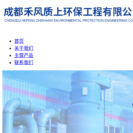
首页
关于我们
主营产品
联系我们