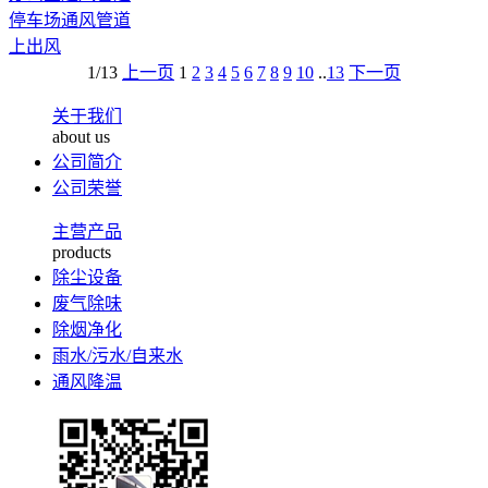
停车场通风管道
上出风
1/13
上一页
1
2
3
4
5
6
7
8
9
10
..
13
下一页
关于我们
about us
公司简介
公司荣誉
主营产品
products
除尘设备
废气除味
除烟净化
雨水/污水/自来水
通风降温