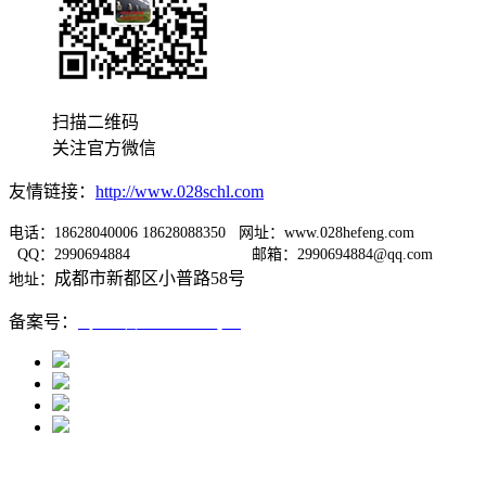
扫描二维码
关注官方微信
友情链接：
http://www.028schl.com
电话：18628040006 18628088350 网址：www.028hefeng.com
QQ：2990694884
邮箱：2990694884@qq.com
成都市新都区小普路58号
地址：
备案号：
蜀ICP备12005667号-1