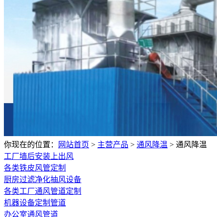
你现在的位置：
网站首页
>
主营产品
>
通风降温
>
通风降温
工厂墙后安装上出风
各类铁皮风管定制
厨房过滤净化抽风设备
各类工厂通风管道定制
机器设备定制管道
办公室通风管道