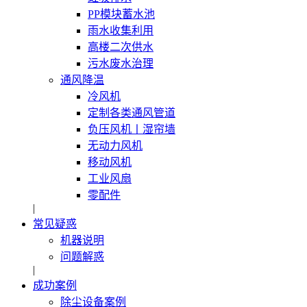
PP模块蓄水池
雨水收集利用
高楼二次供水
污水废水治理
通风降温
冷风机
定制各类通风管道
负压风机〡湿帘墙
无动力风机
移动风机
工业风扇
零配件
|
常见疑惑
机器说明
问题解惑
|
成功案例
除尘设备案例