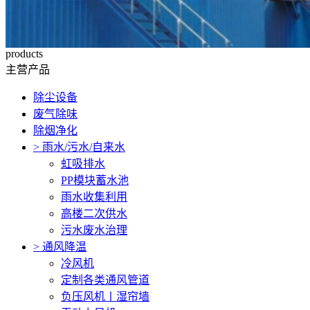
products
主营产品
除尘设备
废气除味
除烟净化
>
雨水/污水/自来水
虹吸排水
PP模块蓄水池
雨水收集利用
高楼二次供水
污水废水治理
>
通风降温
冷风机
定制各类通风管道
负压风机〡湿帘墙