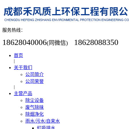
服务热线：
18628040006
18628088350
(同微信)
首页
|
关于我们
公司简介
公司荣誉
|
主营产品
除尘设备
废气除味
除烟净化
雨水/污水/自来水
虹吸排水