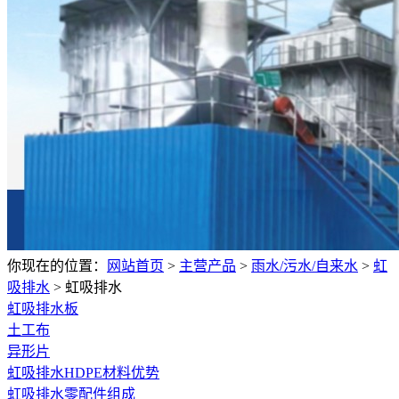
你现在的位置：
网站首页
>
主营产品
>
雨水/污水/自来水
>
虹
吸排水
>
虹吸排水
虹吸排水板
土工布
异形片
虹吸排水HDPE材料优势
虹吸排水零配件组成