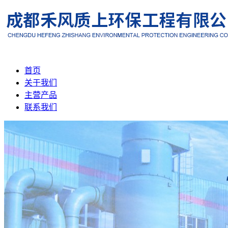
首页
关于我们
主营产品
联系我们