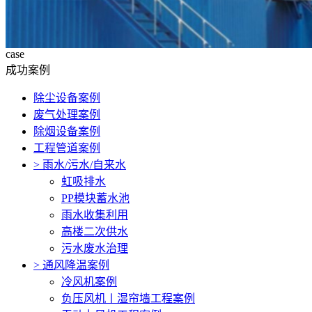
case
成功案例
除尘设备案例
废气处理案例
除烟设备案例
工程管道案例
>
雨水/污水/自来水
虹吸排水
PP模块蓄水池
雨水收集利用
高楼二次供水
污水废水治理
>
通风降温案例
冷风机案例
负压风机〡湿帘墙工程案例