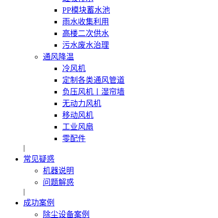
PP模块蓄水池
雨水收集利用
高楼二次供水
污水废水治理
通风降温
冷风机
定制各类通风管道
负压风机〡湿帘墙
无动力风机
移动风机
工业风扇
零配件
|
常见疑惑
机器说明
问题解惑
|
成功案例
除尘设备案例