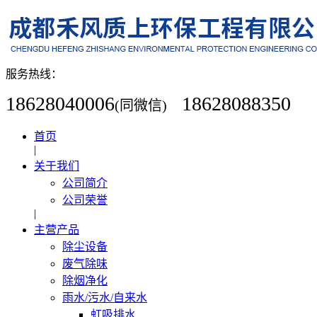
服务热线：
18628040006
18628088350
(同微信)
首页
|
关于我们
公司简介
公司荣誉
|
主营产品
除尘设备
废气除味
除烟净化
雨水/污水/自来水
虹吸排水