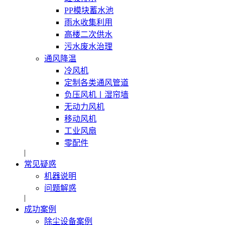
PP模块蓄水池
雨水收集利用
高楼二次供水
污水废水治理
通风降温
冷风机
定制各类通风管道
负压风机〡湿帘墙
无动力风机
移动风机
工业风扇
零配件
|
常见疑惑
机器说明
问题解惑
|
成功案例
除尘设备案例