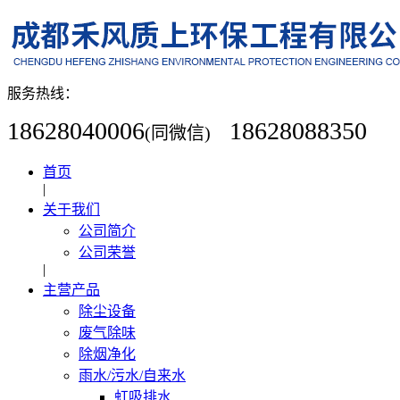
服务热线：
18628040006
18628088350
(同微信)
首页
|
关于我们
公司简介
公司荣誉
|
主营产品
除尘设备
废气除味
除烟净化
雨水/污水/自来水
虹吸排水