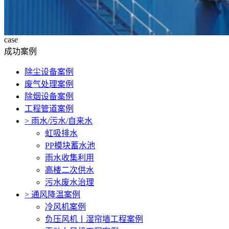
case
成功案例
除尘设备案例
废气处理案例
除烟设备案例
工程管道案例
>
雨水/污水/自来水
虹吸排水
PP模块蓄水池
雨水收集利用
高楼二次供水
污水废水治理
>
通风降温案例
冷风机案例
负压风机〡湿帘墙工程案例