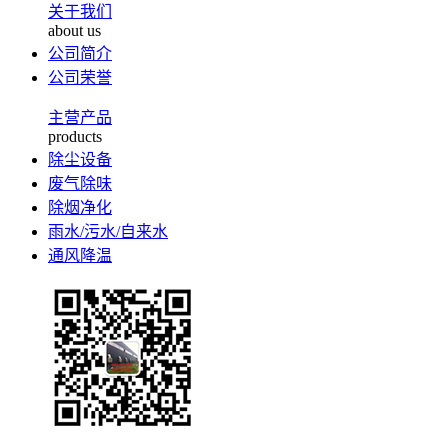
关于我们
about us
公司简介
公司荣誉
主营产品
products
除尘设备
废气除味
除烟净化
雨水/污水/自来水
通风降温