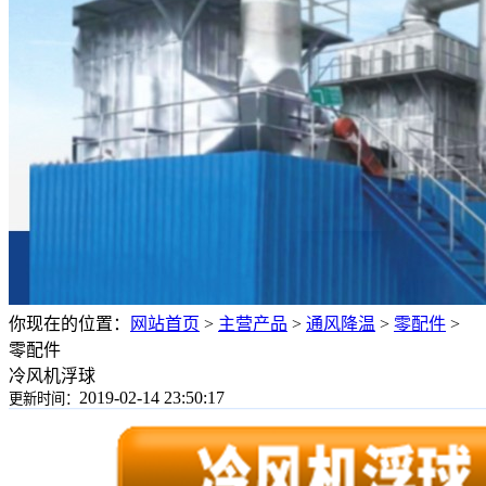
你现在的位置：
网站首页
>
主营产品
>
通风降温
>
零配件
>
零配件
冷风机浮球
2019-02-14 23:50:17
更新时间：