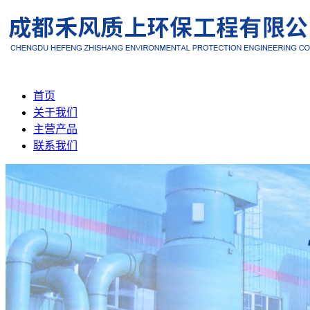
首页
关于我们
主营产品
联系我们