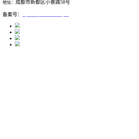
成都市新都区小普路58号
地址：
备案号：
蜀ICP备12005667号-1