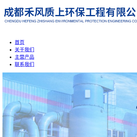
首页
关于我们
主营产品
联系我们