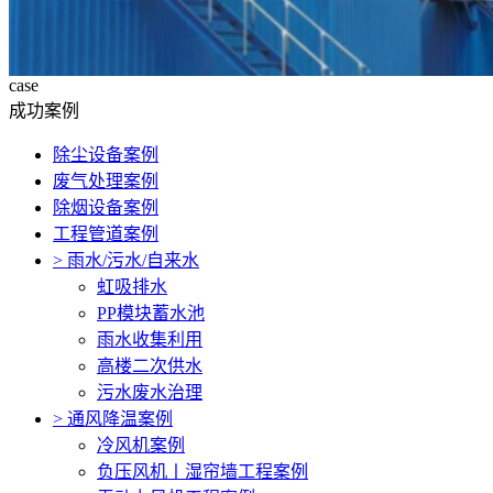
case
成功案例
除尘设备案例
废气处理案例
除烟设备案例
工程管道案例
>
雨水/污水/自来水
虹吸排水
PP模块蓄水池
雨水收集利用
高楼二次供水
污水废水治理
>
通风降温案例
冷风机案例
负压风机〡湿帘墙工程案例