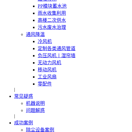
PP模块蓄水池
雨水收集利用
高楼二次供水
污水废水治理
通风降温
冷风机
定制各类通风管道
负压风机〡湿帘墙
无动力风机
移动风机
工业风扇
零配件
|
常见疑惑
机器说明
问题解惑
|
成功案例
除尘设备案例