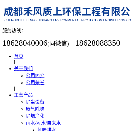
服务热线：
18628040006
18628088350
(同微信)
首页
|
关于我们
公司简介
公司荣誉
|
主营产品
除尘设备
废气除味
除烟净化
雨水/污水/自来水
虹吸排水